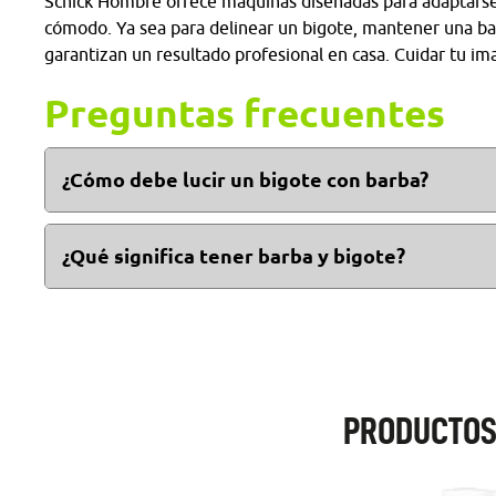
Schick Hombre ofrece máquinas diseñadas para adaptarse a
cómodo. Ya sea para delinear un bigote, mantener una bar
garantizan un resultado profesional en casa. Cuidar tu ima
Preguntas frecuentes
¿Cómo debe lucir un bigote con barba?
El bigote puede lucir más largo, corto o de la misma al
¿Qué significa tener barba y bigote?
A lo largo de la historia y en las distintas culturas, a lo
potencia sexual y/o un estatus social alto, pero también 
PRODUCTOS