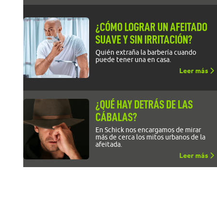
¿CÓMO LOGRAR UN AFEITADO
SUAVE Y SIN IRRITACIÓN?
Quién extraña la barbería cuando
puede tener una en casa.
Leer más
¿QUÉ HAY DETRÁS DE LAS
CÁBALAS?
En Schick nos encargamos de mirar
más de cerca los mitos urbanos de la
afeitada.
Leer más