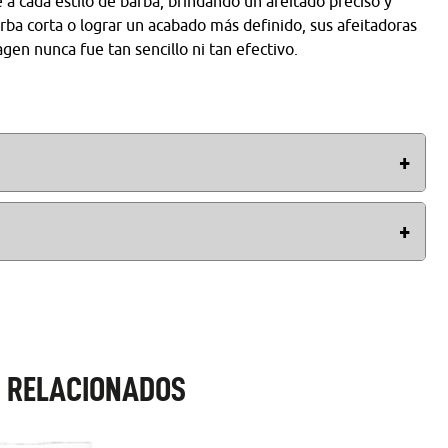
 cada estilo de barba, brindando un afeitado preciso y
ba corta o lograr un acabado más definido, sus afeitadoras
gen nunca fue tan sencillo ni tan efectivo.
tura que la barba, esto depende del gusto de la persona.
s hombres con vello facial se les ha atribuido la sabiduría, la
la falta de higiene.
 RELACIONADOS