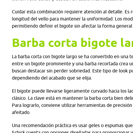
Cuidar esta combinación requiere atención al detalle. Es
longitud del vello para mantener la uniformidad. Los mode
permitiendo definir el bigote sin afectar la forma general
Barba corta bigote la
La barba corta con bigote largo se ha convertido en una t
entre un bigote prominente y una barba recortada crea un
buscan destacar sin perder sobriedad. Este tipo de look 
dependiendo del acabado que se elija.
El bigote puede llevarse ligeramente curvado hacia los lad
clásico. La clave está en mantener la barba corta bien de
Para lograrlo, conviene utilizar herramientas de precisión 
afeitado.
Una recomendación práctica es usar geles o espumas que fac
Schick cuenta con opciones diseñadas para proporcionar un