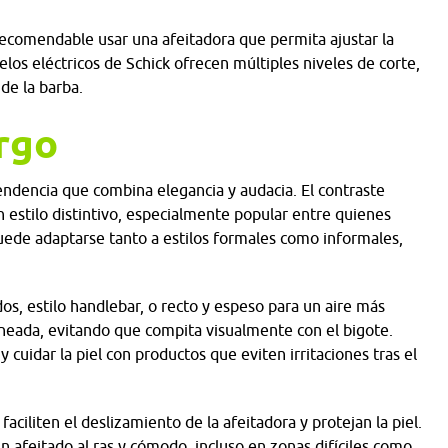
 recomendable usar una afeitadora que permita ajustar la
los eléctricos de Schick ofrecen múltiples niveles de corte,
 de la barba.
rgo
endencia que combina elegancia y audacia. El contraste
 estilo distintivo, especialmente popular entre quienes
puede adaptarse tanto a estilos formales como informales,
os, estilo handlebar, o recto y espeso para un aire más
lineada, evitando que compita visualmente con el bigote.
y cuidar la piel con productos que eviten irritaciones tras el
iliten el deslizamiento de la afeitadora y protejan la piel.
 afeitado al ras y cómodo, incluso en zonas difíciles como