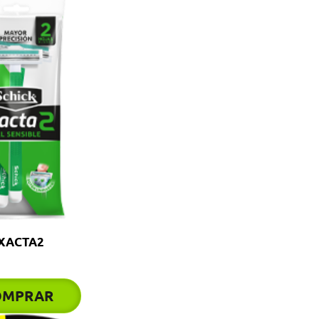
XACTA2
OMPRAR