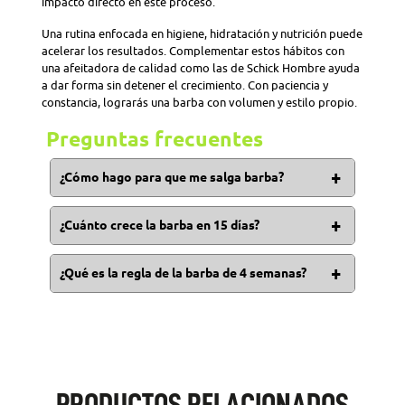
impacto directo en este proceso.
Una rutina enfocada en higiene, hidratación y nutrición puede
acelerar los resultados. Complementar estos hábitos con
una afeitadora de calidad como las de Schick Hombre
ayuda
a dar forma sin detener el crecimiento. Con paciencia y
constancia, lograrás una barba con volumen y estilo propio.
Preguntas frecuentes
¿Cómo hago para que me salga barba?
Las proteínas, los alimentos que contienen vitaminas
A, B, C y E promueven el crecimiento del pelo. El
¿Cuánto crece la barba en 15 días?
mantenerse hidratado, dormir bien y algunos
El crecimiento de la barba de forma natural varía de
productos como el minoxidil pueden incentivar el
una persona a otra y está influenciado por distintos
¿Qué es la regla de la barba de 4 semanas?
crecimiento de la barba.
factores, como la genética, la salud y los niveles
Es una regla en la que se recomienda recortar la barba
hormonales. Aunque en promedio, crece medio
aproximadamente 4 semanas, no obstante, si se
centímetro al mes.
decide tenerla larga, lo mejor es recortarla de 7 a 10
días para mantener su apariencia limpia y cuidada.
PRODUCTOS RELACIONADOS