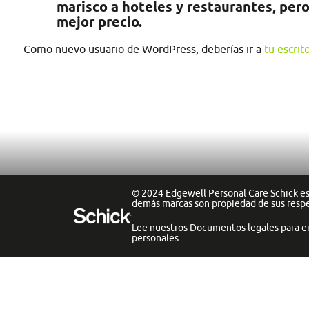
marisco a hoteles y restaurantes, pero
mejor precio.
Como nuevo usuario de WordPress, deberías ir a
tu escrit
© 2024 Edgewell Personal Care Schick es 
demás marcas son propiedad de sus resp
Lee nuestros
Documentos legales
para e
personales.